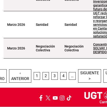
inversio
garantic
futuro de
UGT rec
reforzar 
y reorgan
Marzo 2026
Sanidad
Sanidad
servicios
en Canta
solucion
saturaci
Concentr
Negociación
Negociación
Marzo 2026
SOLVAY. 
Colectiva
Colectiva
DESPIDOS
Paginación
IMERA PÁGINA
PÁGINA ANTERIOR
SIGUIENTE PÁG
‹
SIGUIENTE
PÁGINA
PÁGINA
PÁGINA
PÁGINA
1
2
3
4
…
RO
ANTERIOR
>