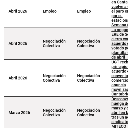
en Canta
vuelve a
Abril 2026
Empleo
Empleo
el paro 
por su
estaciona
Semana 
La negoc
ERE de S
cierra co
Negociación
Negociación
Abril 2026
acuerdo 
Colectiva
Colectiva
votado po
plantilla
de abril
UGT rech
principio
acuerdo 
Negociación
Negociación
convenio
Abril 2026
Colectiva
Colectiva
comercio 
anuncia
moviliza
Cantabri
Desconvo
huelga d
marzo y d
Negociación
Negociación
Marzo 2026
abril en 
Colectiva
Colectiva
tras un 
sindicato
MITECO