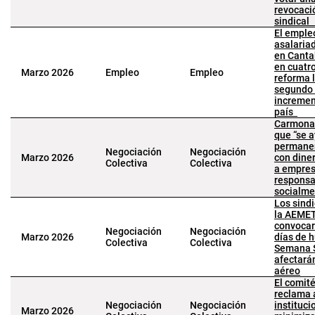
revocaci
sindica
El emple
asalaria
en Canta
en cuatr
Marzo 2026
Empleo
Empleo
reforma l
segundo
incremen
país
Carmona
que “se 
permane
Negociación
Negociación
Marzo 2026
con dine
Colectiva
Colectiva
a empres
responsa
socialm
Los sind
la AEME
convocar
Negociación
Negociación
Marzo 2026
días de 
Colectiva
Colectiva
Semana 
afectarán
aéreo
El comit
reclama 
Negociación
Negociación
instituci
Marzo 2026