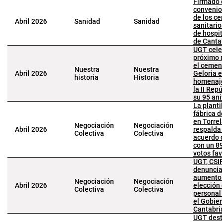
Firmado 
convenio
de los ce
Abril 2026
Sanidad
Sanidad
sanitario
de hospi
de Canta
UGT cele
próximo 
el cemen
Nuestra
Nuestra
Abril 2026
Geloria e
historia
Historia
homenaje
la II Rep
su 95 ani
La planti
fábrica d
en Torre
Negociación
Negociación
Abril 2026
respalda
Colectiva
Colectiva
acuerdo 
con un 8
votos fa
UGT, CSIF
denuncia
aumento 
Negociación
Negociación
Abril 2026
elección
Colectiva
Colectiva
personal
el Gobie
Cantabri
UGT des