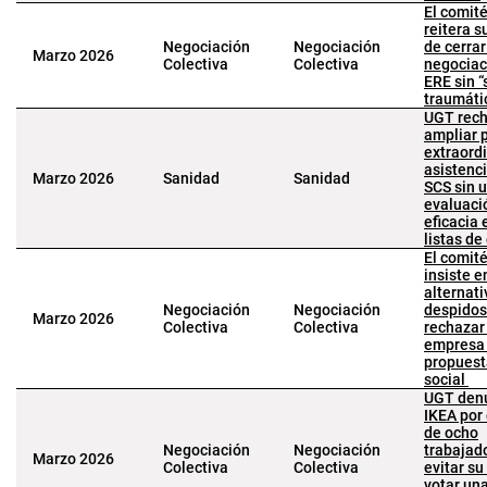
El comit
reitera s
Negociación
Negociación
de cerrar
Marzo 2026
Colectiva
Colectiva
negociac
ERE sin “
traumáti
UGT rec
ampliar 
extraord
asistenci
Marzo 2026
Sanidad
Sanidad
SCS sin 
evaluaci
eficacia 
listas de
El comit
insiste e
alternati
Negociación
Negociación
despidos
Marzo 2026
Colectiva
Colectiva
rechazar
empresa
propuest
social
UGT denu
IKEA por
de ocho
Negociación
Negociación
trabajad
Marzo 2026
Colectiva
Colectiva
evitar su
votar un