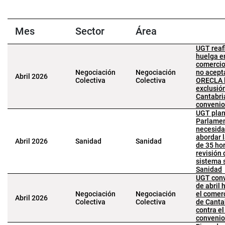
Mes
Sector
Área
UGT reaf
huelga e
comercio 
Negociación
Negociación
no acept
Abril 2026
Colectiva
Colectiva
ORECLA 
exclusió
Cantabri
convenio
UGT plan
Parlamen
necesida
abordar 
Abril 2026
Sanidad
Sanidad
de 35 hor
revisión 
sistema s
Sanidad
UGT conv
de abril 
Negociación
Negociación
el comerc
Abril 2026
Colectiva
Colectiva
de Canta
contra e
convenio