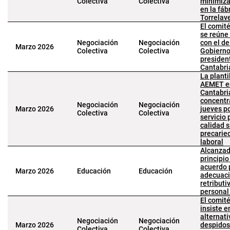
Colectiva
Colectiva
minimiza
en la fáb
Torrelav
El comit
se reún
Negociación
Negociación
con el d
Marzo 2026
Colectiva
Colectiva
Gobierno
presiden
Cantabri
La planti
AEMET e
Cantabri
concentr
Negociación
Negociación
Marzo 2026
jueves p
Colectiva
Colectiva
servicio 
calidad s
precarie
laboral
Alcanzad
principio
acuerdo 
Marzo 2026
Educación
Educación
adecuac
retributi
personal
El comit
insiste e
alternati
Negociación
Negociación
Marzo 2026
despidos
Colectiva
Colectiva