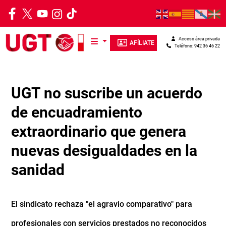
Pasar al contenido principal
Acceso área privada
AFÍLIATE
Teléfono: 942 36 46 22
UGT no suscribe un acuerdo
de encuadramiento
extraordinario que genera
nuevas desigualdades en la
sanidad
El sindicato rechaza "el agravio comparativo" para
profesionales con servicios prestados no reconocidos