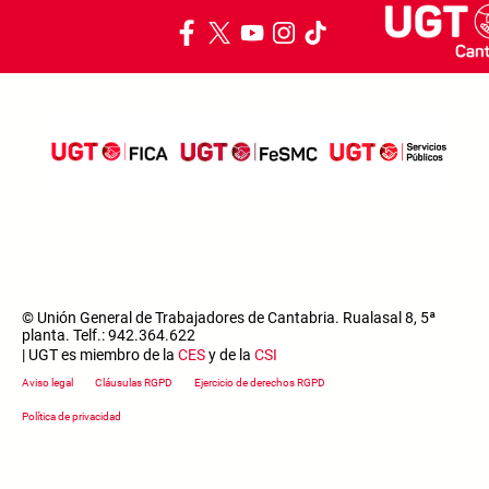
© Unión General de Trabajadores de Cantabria. Rualasal 8, 5ª
planta. Telf.: 942.364.622
| UGT es miembro de la
CES
y de la
CSI
Footer menu
Aviso legal
Cláusulas RGPD
Ejercicio de derechos RGPD
Política de privacidad