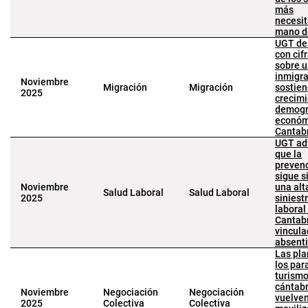
más
necesi
mano d
UGT de
con cif
sobre 
inmigr
Noviembre
Migración
Migración
sostien
2025
crecim
demogr
económ
Cantab
UGT ad
que la
preven
sigue s
Noviembre
una alt
Salud Laboral
Salud Laboral
2025
siniest
laboral
Cantab
vincula
absen
Las pla
los par
turism
cántab
Noviembre
Negociación
Negociación
vuelven
2025
Colectiva
Colectiva