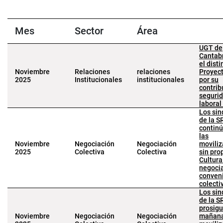
Mes
Sector
Área
UGT de
Cantabr
el disti
Noviembre
Relaciones
relaciones
Proyect
2025
Institucionales
institucionales
por su
contrib
segurid
labor
Los sin
de la 
contin
las
Noviembre
Negociación
Negociación
moviliz
2025
Colectiva
Colectiva
sin pro
Cultura
negocia
conven
colecti
Los sin
de la 
prosig
Noviembre
Negociación
Negociación
mañana