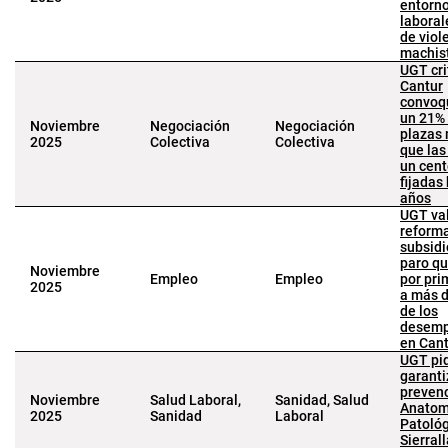
entorn
laboral
de viol
machi
UGT cri
Cantur
convoq
un 21%
Noviembre
Negociación
Negociación
plazas
2025
Colectiva
Colectiva
que las
un cen
fijadas
años
UGT va
reforma
subsidi
paro qu
Noviembre
Empleo
Empleo
por pri
2025
a más 
de los
desemp
en Can
UGT pid
garanti
preven
Noviembre
Salud Laboral,
Sanidad, Salud
Anatom
2025
Sanidad
Laboral
Patológ
Sierral