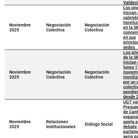
Valdeci
Los sin
inician
calenda
moviliz
Noviembre
Negociación
Negociación
en la 
2025
Colectiva
Colectiva
concen
en sus
princip
sedes
Los sin
de la 
inician
lunes 1
Noviembre
Negociación
Negociación
noviem
2025
Colectiva
Colectiva
moviliz
por un 
colecti
pendie
desde 
UGT va
Presup
de Cant
expansi
Noviembre
Relaciones
apela a
Diálogo Social
2025
Institucionales
debate
parlam
serio p