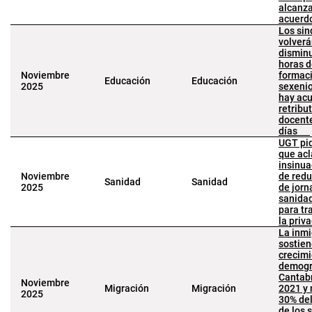
alcanza
acue
Los sin
volverá
disminu
horas 
Noviembre
formac
Educación
Educación
2025
sexenio
hay ac
retribu
docente
días
UGT pid
que acl
insinua
Noviembre
de red
Sanidad
Sanidad
2025
de jorn
sanidad
para tr
la priv
La inmi
sostien
crecim
demogr
Cantab
Noviembre
Migración
Migración
2021 y 
2025
30% de
de los 