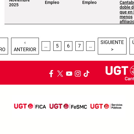
Noviembre
Empleo
Empleo
Cantabr
2025
doble d
que en
menos
afiliac
Paginación
IMERA PÁGINA
PÁGINA ANTERIOR
SIGUIENTE PÁG
‹
SIGUIENTE
PÁGINA
PÁGINA
PÁGINA
…
5
6
7
…
RO
ANTERIOR
>