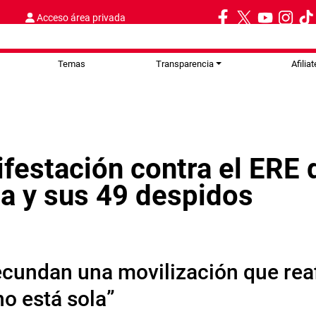
Acceso área privada
Temas
Transparencia
Afiliat
ifestación contra el ERE 
lla y sus 49 despidos
undan una movilización que reafi
no está sola”