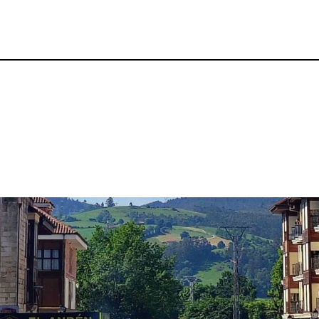
p
gram