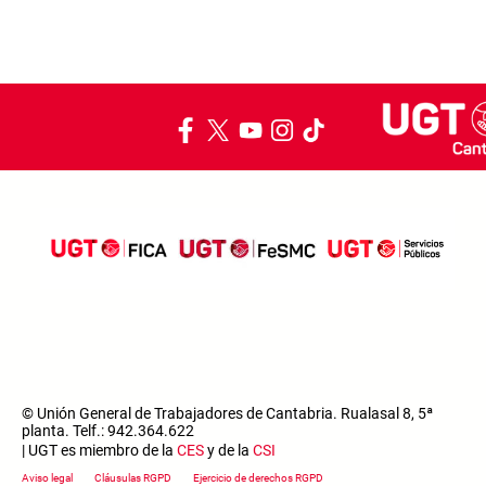
© Unión General de Trabajadores de Cantabria. Rualasal 8, 5ª
planta. Telf.: 942.364.622
| UGT es miembro de la
CES
y de la
CSI
Footer menu
Aviso legal
Cláusulas RGPD
Ejercicio de derechos RGPD