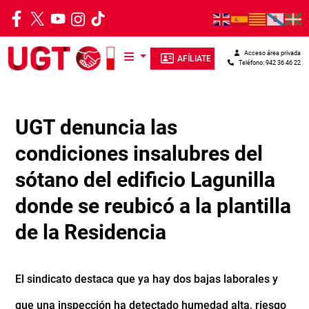
Pasar al contenido principal
Acceso área privada
AFÍLIATE
Teléfono: 942 36 46 22
UGT denuncia las
condiciones insalubres del
sótano del edificio Lagunilla
donde se reubicó a la plantilla
de la Residencia
El sindicato destaca que ya hay dos bajas laborales y
que una inspección ha detectado humedad alta, riesgo