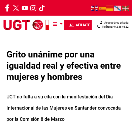
Pasar al contenido principal
Acceso área privada
AFÍLIATE
Teléfono: 942 36 46 22
Grito unánime por una
igualdad real y efectiva entre
mujeres y hombres
UGT no falta a su cita con la manifestación del Día
Internacional de las Mujeres en Santander convocada
por la Comisión 8 de Marzo