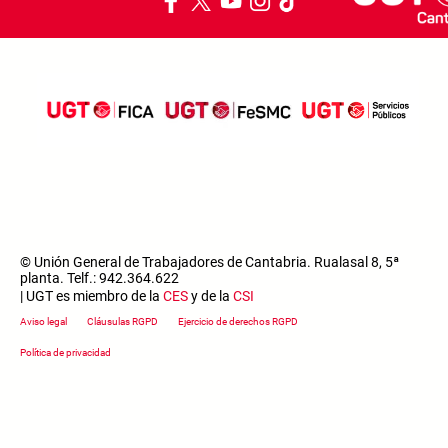
© Unión General de Trabajadores de Cantabria. Rualasal 8, 5ª
planta. Telf.: 942.364.622
| UGT es miembro de la
CES
y de la
CSI
Footer menu
Aviso legal
Cláusulas RGPD
Ejercicio de derechos RGPD
Política de privacidad