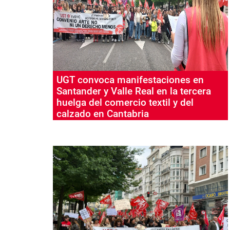
UGT convoca manifestaciones en
Santander y Valle Real en la tercera
huelga del comercio textil y del
calzado en Cantabria