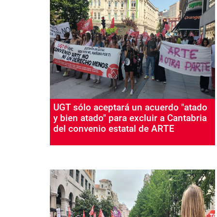
UGT sólo aceptará un acuerdo "atado
y bien atado" para excluir a Cantabria
del convenio estatal de ARTE