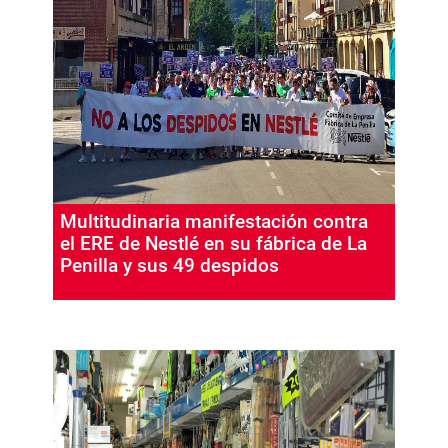
Multitudinaria manifestación contra
el ERE de Nestlé en su fábrica de La
Penilla y sus 49 despidos