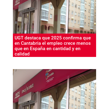
UGT destaca que 2025 confirma que
en Cantabria el empleo crece menos
que en España en cantidad y en
calidad