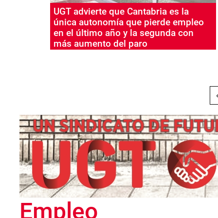
UGT advierte que Cantabria es la
única autonomía que pierde empleo
en el último año y la segunda con
más aumento del paro
Paginación
Empleo