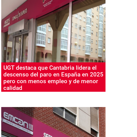
UGT destaca que Cantabria lidera el
descenso del paro en España en 2025
pero con menos empleo y de menor
calidad