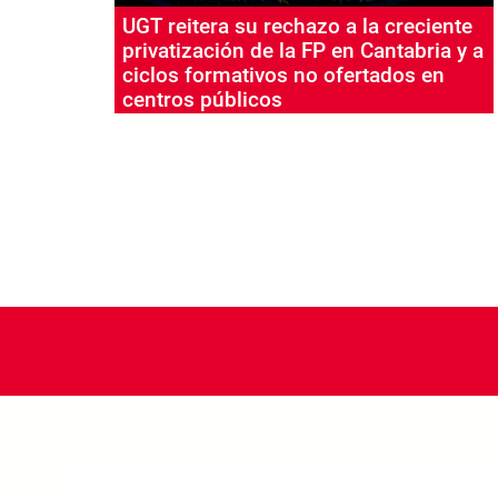
UGT reitera su rechazo a la creciente
privatización de la FP en Cantabria y a
ciclos formativos no ofertados en
centros públicos
Paginación