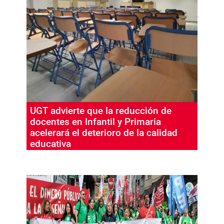
UGT advierte que la reducción de
docentes en Infantil y Primaria
acelerará el deterioro de la calidad
educativa