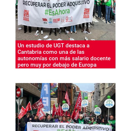
Un estudio de UGT destaca a
Cantabria como una de las
autonomías con más salario docente
pero muy por debajo de Europa