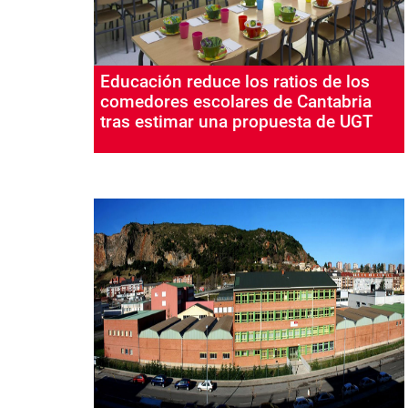
Educación reduce los ratios de los
comedores escolares de Cantabria
tras estimar una propuesta de UGT