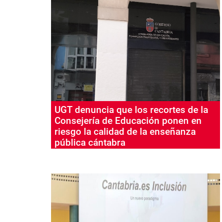
UGT denuncia que los recortes de la
Consejería de Educación ponen en
riesgo la calidad de la enseñanza
pública cántabra