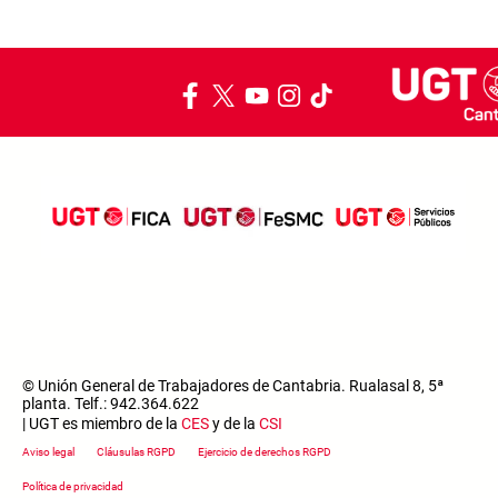
© Unión General de Trabajadores de Cantabria. Rualasal 8, 5ª
planta. Telf.: 942.364.622
| UGT es miembro de la
CES
y de la
CSI
Footer menu
Aviso legal
Cláusulas RGPD
Ejercicio de derechos RGPD
Política de privacidad