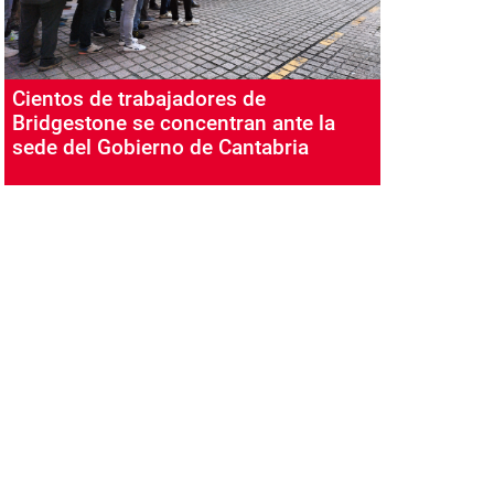
Cientos de trabajadores de
Bridgestone se concentran ante la
sede del Gobierno de Cantabria