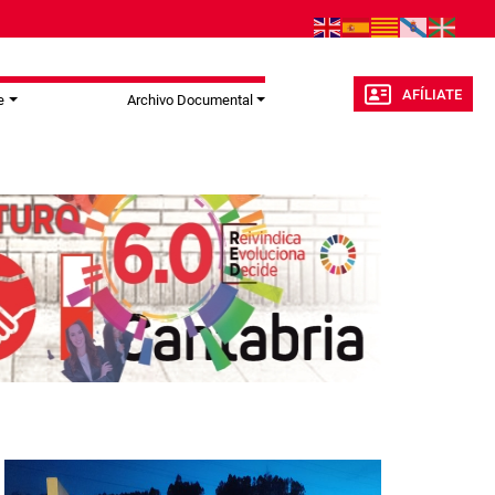
AFÍLIATE
e
Archivo Documental