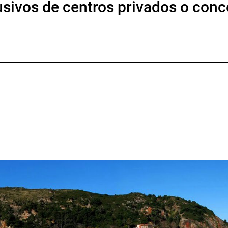
usivos de centros privados o con
p
gram