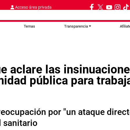
Acceso área privada
Temas
Transparencia
Afiliat
e aclare las insinuacion
nidad pública para trabaja
reocupación por "un ataque directo
 sanitario