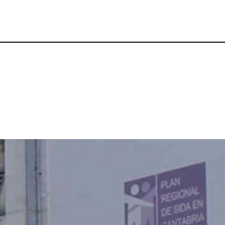
p
gram