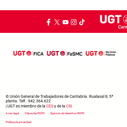
© Unión General de Trabajadores de Cantabria. Rualasal 8, 5ª
planta. Telf.: 942.364.622
| UGT es miembro de la
CES
y de la
CSI
Footer menu
Aviso legal
Cláusulas RGPD
Ejercicio de derechos RGPD
Política de privacidad