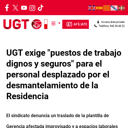
Pasar al contenido principal
Acceso área privada
AFÍLIATE
Teléfono: 942 36 46 22
UGT exige "puestos de trabajo
dignos y seguros" para el
personal desplazado por el
desmantelamiento de la
Residencia
El sindicato denuncia un traslado de la plantilla de
Gerencia afectada improvisado y a espacios laborales