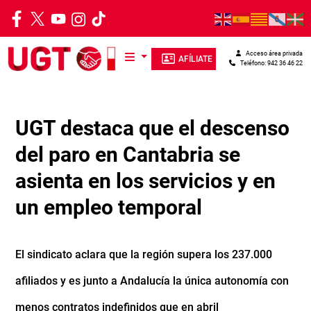
Pasar al contenido principal
Acceso área privada
AFÍLIATE
Teléfono: 942 36 46 22
UGT destaca que el descenso
del paro en Cantabria se
asienta en los servicios y en
un empleo temporal
El sindicato aclara que la región supera los 237.000
afiliados y es junto a Andalucía la única autonomía con
menos contratos indefinidos que en abril