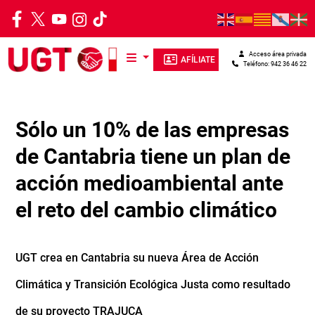
Pasar al contenido principal
Acceso área privada
AFÍLIATE
Teléfono: 942 36 46 22
Sólo un 10% de las empresas
de Cantabria tiene un plan de
acción medioambiental ante
el reto del cambio climático
UGT crea en Cantabria su nueva Área de Acción
Climática y Transición Ecológica Justa como resultado
de su proyecto TRAJUCA