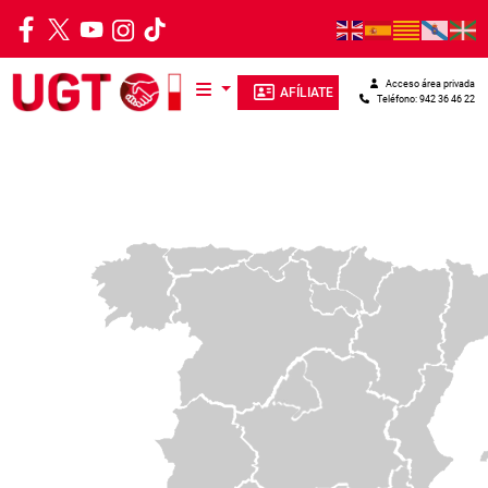
Pasar al contenido principal
Acceso área privada
AFÍLIATE
Teléfono: 942 36 46 22