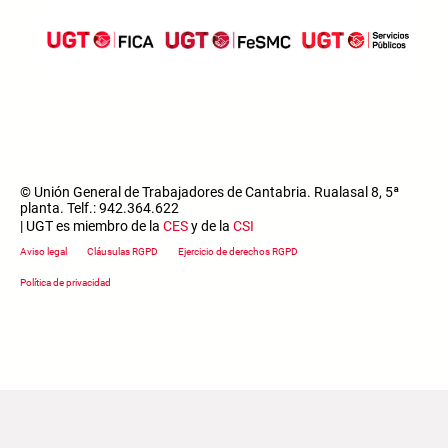
© Unión General de Trabajadores de Cantabria. Rualasal 8, 5ª
planta. Telf.: 942.364.622
| UGT es miembro de la
CES
y de la
CSI
Footer menu
Aviso legal
Cláusulas RGPD
Ejercicio de derechos RGPD
Política de privacidad