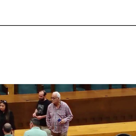
p
gram