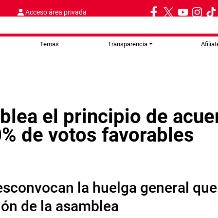
Acceso área privada
Temas
Transparencia
Afiliat
blea el principio de acue
0% de votos favorables
convocan la huelga general que 
ción de la asamblea