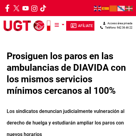
Pasar al contenido principal
Acceso área privada
AFÍLIATE
Teléfono: 942 36 46 22
Prosiguen los paros en las
ambulancias de DIAVIDA con
los mismos servicios
mínimos cercanos al 100%
Los sindicatos denuncian judicialmente vulneración al
derecho de huelga y estudiarán ampliar los paros con
nuevos horarios