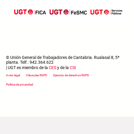
© Unión General de Trabajadores de Cantabria. Rualasal 8, 5ª
planta. Telf.: 942.364.622
| UGT es miembro de la
CES
y de la
CSI
Footer menu
Aviso legal
Cláusulas RGPD
Ejercicio de derechos RGPD
Política de privacidad