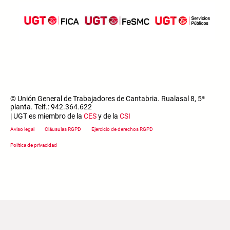
© Unión General de Trabajadores de Cantabria. Rualasal 8, 5ª
planta. Telf.: 942.364.622
| UGT es miembro de la
CES
y de la
CSI
Footer menu
Aviso legal
Cláusulas RGPD
Ejercicio de derechos RGPD
Política de privacidad