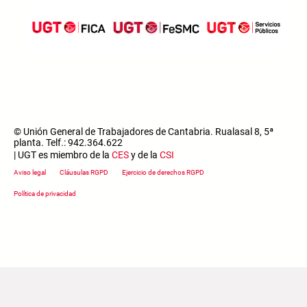
© Unión General de Trabajadores de Cantabria. Rualasal 8, 5ª
planta. Telf.: 942.364.622
| UGT es miembro de la
CES
y de la
CSI
Footer menu
Aviso legal
Cláusulas RGPD
Ejercicio de derechos RGPD
Política de privacidad