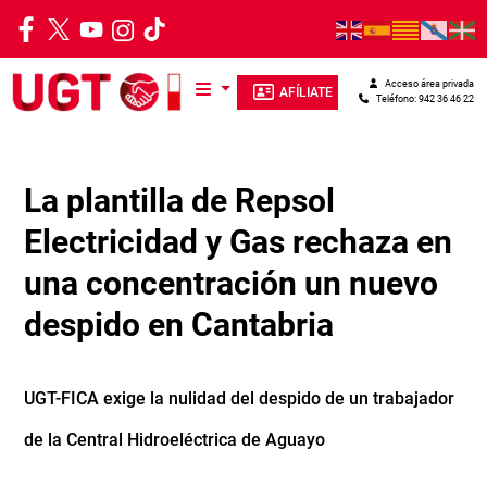
Pasar al contenido principal
Acceso área privada
AFÍLIATE
Teléfono: 942 36 46 22
La plantilla de Repsol
Electricidad y Gas rechaza en
una concentración un nuevo
despido en Cantabria
UGT-FICA exige la nulidad del despido de un trabajador
de la Central Hidroeléctrica de Aguayo