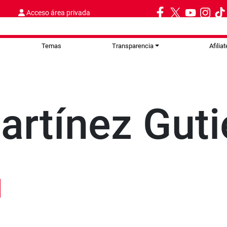
Acceso área privada
Temas
Transparencia
Afiliat
artínez Guti
l