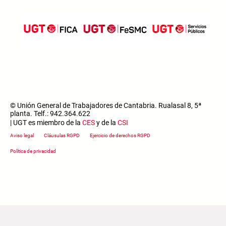
© Unión General de Trabajadores de Cantabria. Rualasal 8, 5ª
planta. Telf.: 942.364.622
| UGT es miembro de la
CES
y de la
CSI
Footer menu
Aviso legal
Cláusulas RGPD
Ejercicio de derechos RGPD
Política de privacidad