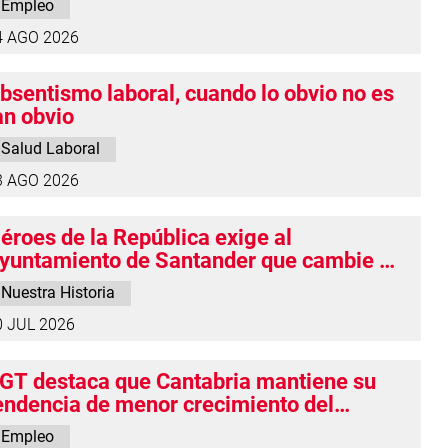
Empleo
omercio
4 AGO 2026
bsentismo laboral, cuando lo obvio no es
an obvio
Salud Laboral
3 AGO 2026
éroes de la República exige al
yuntamiento de Santander que cambie el
ombre de la calle Tomás Soto Pidal
Nuestra Historia
0 JUL 2026
GT destaca que Cantabria mantiene su
endencia de menor crecimiento del
mpleo y exclusivamente temporal
Empleo