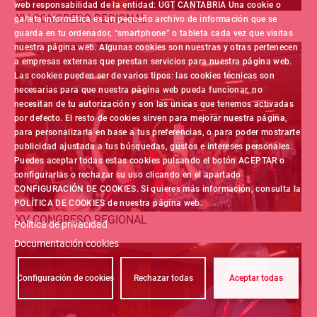
web responsabilidad de la entidad: UGT CANTABRIA Una cookie o
XV CONGRESO REGIONAL
galleta informática es un pequeño archivo de información que se
guarda en tu ordenador, “smartphone” o tableta cada vez que visitas
nuestra página web. Algunas cookies son nuestras y otras pertenecen
a empresas externas que prestan servicios para nuestra página web.
Las cookies pueden ser de varios tipos: las cookies técnicas son
necesarias para que nuestra página web pueda funcionar, no
necesitan de tu autorización y son las únicas que tenemos activadas
por defecto. El resto de cookies sirven para mejorar nuestra página,
para personalizarla en base a tus preferencias, o para poder mostrarte
publicidad ajustada a tus búsquedas, gustos e intereses personales.
Puedes aceptar todas estas cookies pulsando el botón ACEPTAR o
configurarlas o rechazar su uso clicando en el apartado
CONFIGURACIÓN DE COOKIES. Si quieres más información, consulta la
POLÍTICA DE COOKIES de nuestra página web.
XV CONGRESO REGIONAL
Política de privacidad
Documentación cookies
Configuración de cookies
Rechazar todas
Aceptar todas