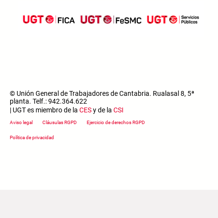
© Unión General de Trabajadores de Cantabria. Rualasal 8, 5ª
planta. Telf.: 942.364.622
| UGT es miembro de la
CES
y de la
CSI
Footer menu
Aviso legal
Cláusulas RGPD
Ejercicio de derechos RGPD
Política de privacidad